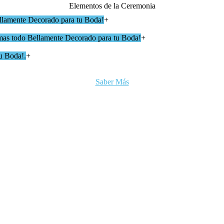
Elementos de la Ceremonia
llamente Decorado para tu Boda!
+
irmas todo Bellamente Decorado para tu Boda!
+
tu Boda!.
+
Saber Más