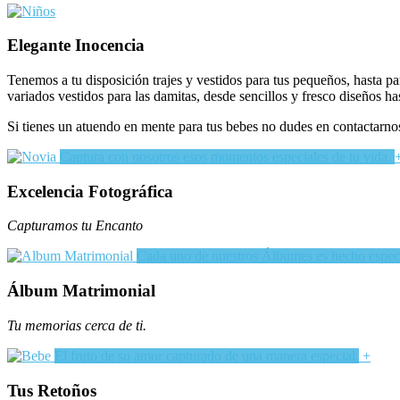
Elegante Inocencia
Tenemos a tu disposición trajes y vestidos para tus pequeños, hasta p
variados vestidos para las damitas, desde sencillos y fresco diseños h
Si tienes un atuendo en mente para tus bebes no dudes en contactarno
Captura con nosotros esos momentos especiales de tu vida.
Excelencia Fotográfica
Capturamos tu Encanto
Cada uno de nuestros Álbumes es hecho especi
Álbum Matrimonial
Tu memorias cerca de ti.
El fruto de su amor capturado de una manera especial.
+
Tus Retoños