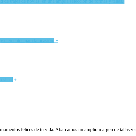
 de trajes de novias, en una amplia selección de formas y tallas.
+
 y elementos para la ocasión.
+
esitas.
+
momentos felices de tu vida. Abarcamos un amplio margen de tallas y es