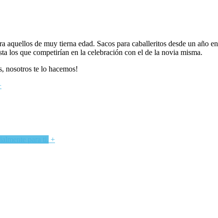
ara aquellos de muy tierna edad. Sacos para caballeritos desde un año e
asta los que competirían en la celebración con el de la novia misma.
s, nosotros te lo hacemos!
+
almente para ti.
+